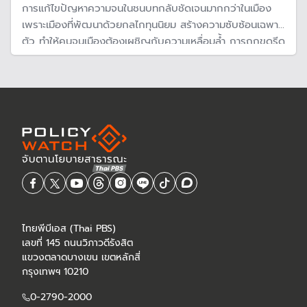
การแก้ไขปัญหาความจนในชนบทกลับชัดเจนมากกว่าในเมือง
เพราะเมืองที่พัฒนาด้วยกลไกทุนนิยม สร้างความซับซ้อนเฉพาะ
ตัว ทำให้คนจนเมืองต้องเผชิญกับความเหลื่อมล้ำ การถูกขูดรีด
และถูกแบ่งแยกออกจากสังคม โจทย์สำคัญคือจะทำอย่างไรให้
สามารถแก้ไขปัญหาความยากจนอันซับซ้อนหลายมิติไปพร้อม
กัน
ไทยพีบีเอส (Thai PBS)
เลขที่ 145 ถนนวิภาวดีรังสิต
แขวงตลาดบางเขน เขตหลักสี่
กรุงเทพฯ 10210
0-2790-2000