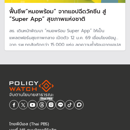
ฟื้นชีพ”หมอพร้อม” จากแอปฉีดวัคซีน สู่
”Super App“ สุขภาพแห่งชาติ
สธ. เดินหน้าพัฒนา “หมอพร้อม Super App” ให้เป็น
แพลตฟอร์มสุขภาพกลาง เปิดตัว 12 ม.ค. 69 เชื่อมโยงข้อมูล
จาก รพ.ทุกสังกัดกว่า 15,000 แห่ง ลดความซ้ำซ้อนจากแอปสุ
ขภาพรัฐกว่า 50 แอป เพื่อให้ประชาชนเข้าถึงบริการง่าย
แพทย์เห็นข้อมูลครบ และรัฐใช้ข้อมูลวางแผนเชิงระบบได้
ไทยพีบีเอส (Thai PBS)