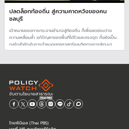
ปลดล็อกท้องถิ่น สู่ความคาดหวังของคน
ชลบุรี
เป้าหมายของการกระจายอำนาจสู่ท้องถิ่น ก็เพื่อลดช่องว่าง
ความเหลื่อมล้ำ แก้ปัญหาของพื้นที่ได้ไวและตรงจุด ทั้งยังเป็น
กลไกสำคัญในการกำหนดยุทธศาสตร์และทิศทางการพัฒนา
จังหวัด แต่ที่ผ่านมางบประมาณ อบจ.ส่วนใหญ่ กลับถูกใช้ไป
แบบตัดเสื้อโหล ไม่ตอบโจทย์ “การเติบโตของเมืองอย่างก้าว
กระโดด” โดยเฉพาะกับจังหวัดชลบุรี
ไทยพีบีเอส (Thai PBS)