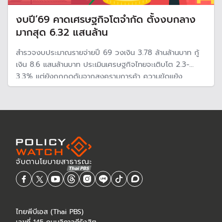
งบปี’69 คาดเศรษฐกิจโตจำกัด ตั้งงบกลาง
มากสุด 6.32 แสนล้าน
สำรวจงบประมาณรายจ่ายปี 69 วงเงิน 3.78 ล้านล้านบาท กู้
เงิน 8.6 แสนล้านบาท ประเมินเศรษฐกิจไทยจะเติบโต 2.3-
3.3% แต่ยังถูกกดดันจากสงครามการค้า ความขัดแย้ง
ภูมิรัฐศาสตร์และโลกร้อน รัฐบาลยังคงตั้งงบกลางมากสุด
6.32 แสนล้านบาท คิดเป็น 24.8%
ไทยพีบีเอส (Thai PBS)