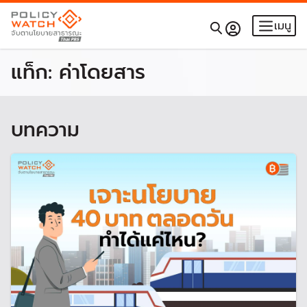
เมนู
แท็ก:
ค่าโดยสาร
บทความ