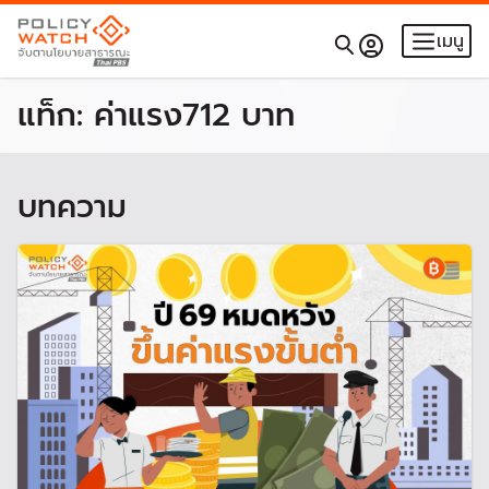
เมนู
แท็ก:
ค่าแรง712 บาท
บทความ