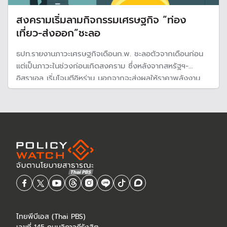
สงครามเริ่มลามกิจกรรมเศรษฐกิจ “ท่อง
เที่ยว-ส่งออก”ชะลอ
ธปท.รายงานภาวะเศรษฐกิจเดือนก.พ. ชะลอตัวจากเดือนก่อน
แต่เป็นภาวะในช่วงก่อนเกิดสงคราม ซึ่งหลังจากสหรัฐฯ-
อิสราเอล เริ่มโจมตีอิหร่าน นอกจากจะส่งผลให้ราคาพลังงาน
ปรับตัวสูงขึ้นอย่างมากแล้ว ผลกระทบกำลังเริ่มลามไปยัง
กิจกรรมทางเศรษฐกิจอื่น โดยเฉพาะท่องเที่ยวและการขนส่ง
ทางเรือ ซึ่งเป็นสัญญาณว่าจะกระทบส่งออก
ไทยพีบีเอส (Thai PBS)