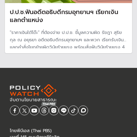
ป.ป.ช.ฟันอดีตอธิบดีกรมอุทยานฯ เรียกเงิน
แลกตำแหน่ง
"ราคาเงินใต้โต๊ะ" ที่ต้องจ่าย ป.ป.ช. ชี้มูลความผิด รัชฎา สุริย
กุล ณ อยุธยา อดีตอธิบดีกรมอุทยานฯ และพวก เรียกรับเงิน
แลกคำสั่งโยกย้ายผิดวินัยร้ายแรง พร้อมสั่งฟันวินัยร้ายแรง 4
ข้าราชการผิดวินัย กรณีทุจริตจัดซื้อจัดจ้างกรณีทุจริตการจัด
ซื้อจัดจ้างงานบำรุงป่าชายเลนของสำนักบริหารพื้นที่อนุรักษ์ที่ 4
ไทยพีบีเอส (Thai PBS)