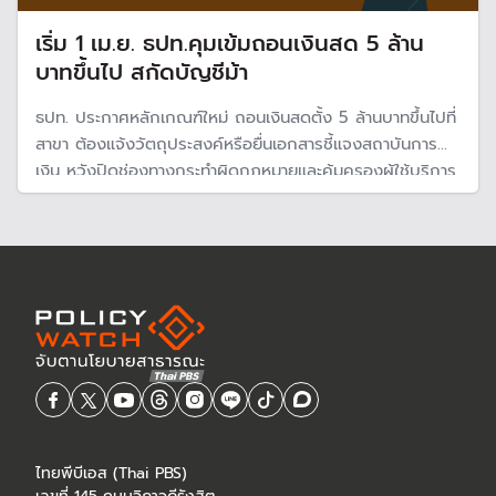
เริ่ม 1 เม.ย. ธปท.คุมเข้มถอนเงินสด 5 ล้าน
บาทขึ้นไป สกัดบัญชีม้า
ธปท. ประกาศหลักเกณฑ์ใหม่ ถอนเงินสดตั้ง 5 ล้านบาทขึ้นไปที่
สาขา ต้องแจ้งวัตถุประสงค์หรือยื่นเอกสารชี้แจงสถาบันการ
เงิน หวังปิดช่องทางกระทำผิดกฎหมายและคุ้มครองผู้ใช้บริการ
ไทยพีบีเอส (Thai PBS)