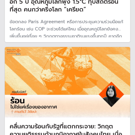
อีก 5 ปี อุณหภูมิโลกพุ่ง 1.5°C ทุบสถิติร้อน
ที่สุด คนกว่าครึ่งโลก “เครียด”
ข้อตกลง Paris Agreement หรือการประชุมความร่วมมือแก้
โลกร้อน เช่น COP จะช่วยได้แค่ไหน เมื่ออุณหภูมิโลกยังคง
เพิ่มขึ้นอยู่เรื่อย ๆ วิกฤตทางธรรมชาติรุนแรงขึ้นทุกปี คาดอีก
5 ปีอุณหภูมิเฉลี่ยของโลกพุ่งขึ้น 1.5°C ก่อนยุคอุตสาหกรรม
คนกว่าครึ่งโลกจะเผชิญ "ความเครียดจากความร้อน" หรือ
Heat Stress
คลื่นความร้อนกับรัฐที่แตกกระจาย: วิกฤต
ความยุติธรรมด้านภูมิอากาศในสังคมไทย เมื่อ