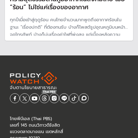
“ร้อน” ไม่ใช่แค่เรื่องของอากาศ
ทุกปีเมื่อเข้าสู่ฤดูร้อน คนไทยจำนวนมากพูดถึงอากาศร้อนใน
ฐานะ "เรื่องปกติ" ที่ต้องทนรับ บ้างก็โพสต์รูปอุณหภูมิบนหน้า
จอโทรศัพท์ บ้างก็บ่นเรื่องค่าไฟที่พุ่งสูง แต่เบื้องหลังความ
รู้สึก "ร้อน" นั้น มีความจริงที่หนักกว่ามาก
ไทยพีบีเอส (Thai PBS)
เลขที่ 145 ถนนวิภาวดีรังสิต
แขวงตลาดบางเขน เขตหลักสี่