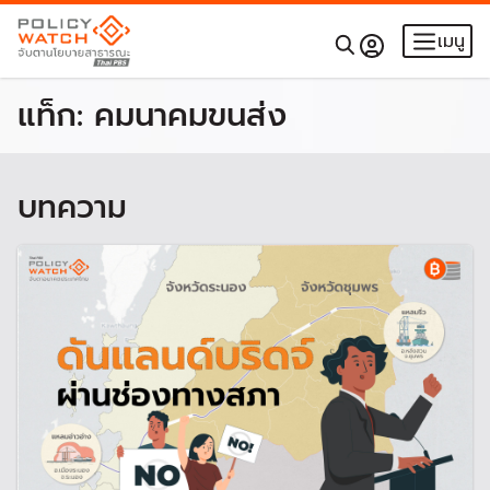
เมนู
แท็ก:
คมนาคมขนส่ง
บทความ