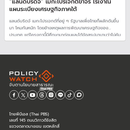
“แลนด์บริดจ์” เมกะโปรเจกต์ขาจร ไร้เงาใน
แผนระเบียงเศรษฐกิจภาคใต้
แลนด์บริดจ์ เมกะโปรเจกต์ที่อยู่ ๆ รัฐบาลเพื่อไทยก็ผลักดันขึ้น
มา โหมกันหนัก โดยอ้างเหตุผลการพัฒนาเศรษฐกิจของ
ประเทศ แต่โครงกานี้มีศึกษามาก่อนและได้ข้อสรุปมานานว่าไม่คุ้ม
ค่า โดยล่าสุดสศช. ออกรายงานประจำปี ไม่ปรากฏโครงการนี้
อยู่ในแผนพัฒนาเศรษฐกิจพิเศษของประเทศ
ไทยพีบีเอส (Thai PBS)
เลขที่ 145 ถนนวิภาวดีรังสิต
แขวงตลาดบางเขน เขตหลักสี่