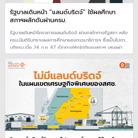
รัฐบาลเดินหน้า “แลนด์บริดจ์” ใช้ผลศึกษา
สภาฯผลักดันผ่านครม.
รัฐบาลเดินหน้าโครงการแลนด์บริดจ์ ผ่านกลไกทางรัฐสภา หลัง
ครม.มีมติรับทราบผลการศึกษาของกรรมาธิการฯ ซึ่งเป็นไปตาม
มติครม.เมื่อ 24 ก.ย. 67 เปิดทางให้ญัตติของสภาฯ เสนอผ่า
นครม. และถือเป็นมติครม. คาดว่าจะมีการเสนอร่างพระราช
บัญญัติเขตเศรษฐกิจพิเศษฯ หรือ SEC ใน พ.ค.นี้