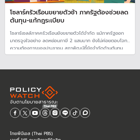
โซลาร์ครัวเรือนขยายตัวช้า ภาครัฐต้องช่วยลด
ต้นทุน-แก้กฎระเบียบ
โซลาร์เซลล์ภาคครัวเรือนยังขยายตัวได้จำกัด แม้ภาครัฐออก
มาตรจูงใจอย่าง ลดหย่อนภาษี 2 แสนบาท ยังไม่ค่อยตอบโจทย์
ความต้องการของประชาชน สภาพัฒน์ชี้ข้อจำกัดด้านต้นทุน
การติดตั้งที่ยังสูง และขั้นตอนการขออนุญาตจากภาครัฐที่ยัง
ซับซ้อน
ไทยพีบีเอส (Thai PBS)