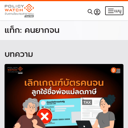
เมนู
แท็ก:
คนยากจน
บทความ