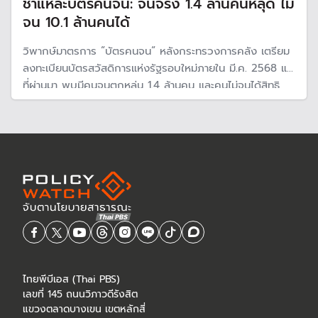
ชำแหละบัตรคนจน: จนจริง 1.4 ล้านคนหลุด ไม่
จน 10.1 ล้านคนได้
วิพากษ์มาตรการ “บัตรคนจน“ หลังกระทรวงการคลัง เตรียม
ลงทะเบียนบัตรสวัสดิการแห่งรัฐรอบใหม่ภายใน มี.ค. 2568 แต่
ที่ผ่านมา พบมีคนจนตกหล่น 1.4 ล้านคน และคนไม่จนได้สิทธิ
10.1 ล้านคน สถาบันวิจัยเศรษฐกิจป๋วยฯ ชี้สาเหตุจากตั้งเกณฑ์
ไม่เข้มข้น ไม่รู้รายได้ที่แท้จริง และให้สิทธินานหลายปีโดนไม่ได้
กรองซ้ำใหม่
ไทยพีบีเอส (Thai PBS)
เลขที่ 145 ถนนวิภาวดีรังสิต
แขวงตลาดบางเขน เขตหลักสี่