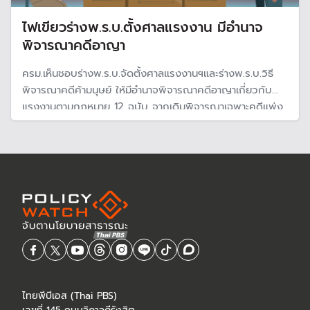
ไฟเขียวร่างพ.ร.บ.ตั้งศาลแรงงาน มีอำนาจ
พิจารณาคดีอาญา
ครม.เห็นชอบร่างพ.ร.บ.จัดตั้งศาลแรงงานฯและร่างพ.ร.บ.วิธี
พิจารณาคดีค้ามนุษย์ ให้มีอำนาจพิจารณาคดีอาญาเกี่ยวกับ
แรงงานตามกฎหมาย 12 ฉบับ จากเดิมพิจารณาเฉพาะคดีแพ่ง
เพื่อดำเนินคดีได้เร็วและเป็นธรรม
ไทยพีบีเอส (Thai PBS)