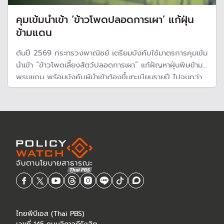
คุมเข้มนำเข้า ‘ข้าวโพดปลอดการเผา’ แก้ฝุ่น
ข้ามแดน
ต้นปี 2569 กระทรวงพาณิชย์ เตรียมบังคับใช้มาตรการคุมเข้ม
นำเข้า “ข้าวโพดเลี้ยงสัตว์ปลอดการเผา” แก้ฝัญหาฝุ่นพิษข้าม
พรมแดน พร้อมบังคับผู้นำเข้าต้องขึ้นทะเบียนรายปี ไปจนกว่า
พ.ร.บ.อากาศสะอาดฯ และกฎหมายลูกมีผลบังคับใช้
ไทยพีบีเอส (Thai PBS)