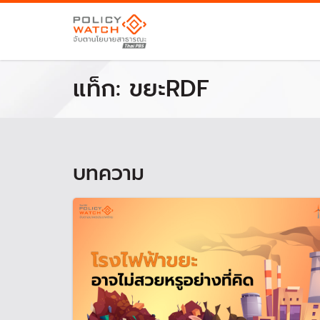
แท็ก:
ขยะRDF
บทความ