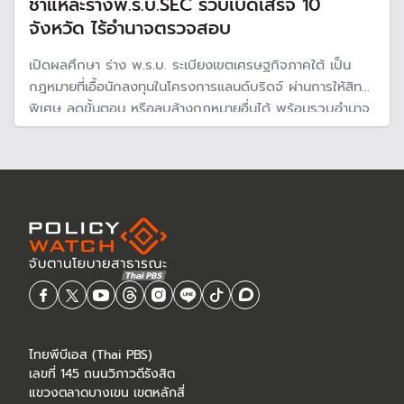
ชำแหละร่างพ.ร.บ.SEC รวบเบ็ดเสร็จ 10
จังหวัด ไร้อำนาจตรวจสอบ
เปิดผลศึกษา ร่าง พ.ร.บ. ระเบียงเขตเศรษฐกิจภาคใต้ เป็น
กฎหมายที่เอื้อนักลงทุนในโครงการแลนด์บริดจ์ ผ่านการให้สิทธิ
พิเศษ ลดขั้นตอน หรือลบล้างกฎหมายอื่นได้ พร้อมรวบอำนาจ
เบ็ดเสร็จไว้ที่หน่วยงานเดียว มีอำนาจในพื้นที่ 10 จังหวัด ไร้การ
มีส่วนร่วมของประชาชนในพื้นที่และกระบวนการตรวจสอบที่
โปร่งใส
ไทยพีบีเอส (Thai PBS)
เลขที่ 145 ถนนวิภาวดีรังสิต
แขวงตลาดบางเขน เขตหลักสี่