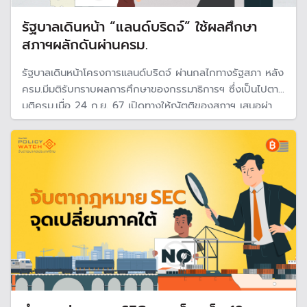
รัฐบาลเดินหน้า “แลนด์บริดจ์” ใช้ผลศึกษา
สภาฯผลักดันผ่านครม.
รัฐบาลเดินหน้าโครงการแลนด์บริดจ์ ผ่านกลไกทางรัฐสภา หลัง
ครม.มีมติรับทราบผลการศึกษาของกรรมาธิการฯ ซึ่งเป็นไปตาม
มติครม.เมื่อ 24 ก.ย. 67 เปิดทางให้ญัตติของสภาฯ เสนอผ่า
นครม. และถือเป็นมติครม. คาดว่าจะมีการเสนอร่างพระราช
บัญญัติเขตเศรษฐกิจพิเศษฯ หรือ SEC ใน พ.ค.นี้