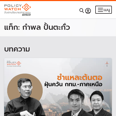
เมนู
แท็ก:
กำพล ปั้นตะกั่ว
บทความ