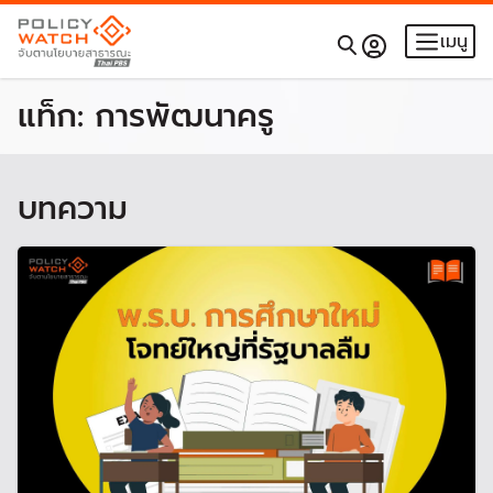
เมนู
แท็ก:
การพัฒนาครู
บทความ