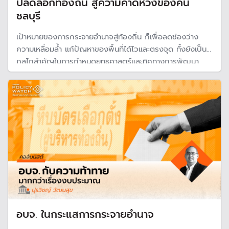
ปลดล็อกท้องถิ่น สู่ความคาดหวังของคน
ชลบุรี
เป้าหมายของการกระจายอำนาจสู่ท้องถิ่น ก็เพื่อลดช่องว่าง
ความเหลื่อมล้ำ แก้ปัญหาของพื้นที่ได้ไวและตรงจุด ทั้งยังเป็น
กลไกสำคัญในการกำหนดยุทธศาสตร์และทิศทางการพัฒนา
จังหวัด แต่ที่ผ่านมางบประมาณ อบจ.ส่วนใหญ่ กลับถูกใช้ไป
แบบตัดเสื้อโหล ไม่ตอบโจทย์ “การเติบโตของเมืองอย่างก้าว
กระโดด” โดยเฉพาะกับจังหวัดชลบุรี
อบจ. ในกระแสการกระจายอำนาจ