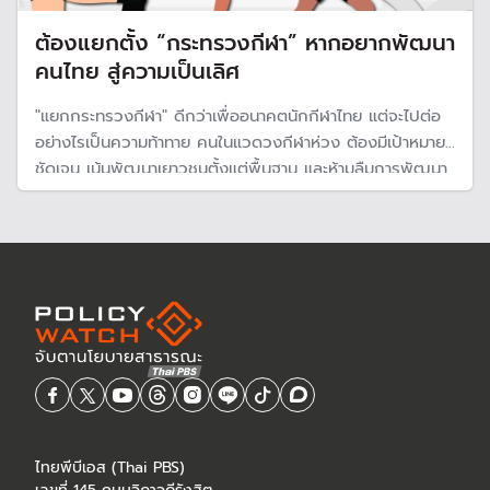
ต้องแยกตั้ง “กระทรวงกีฬา” หากอยากพัฒนา
คนไทย สู่ความเป็นเลิศ
"แยกกระทรวงกีฬา" ดีกว่าเพื่ออนาคตนักกีฬาไทย แต่จะไปต่อ
อย่างไรเป็นความท้าทาย คนในแวดวงกีฬาห่วง ต้องมีเป้าหมายที่
ชัดเจน เน้นพัฒนาเยาวชนตั้งแต่พื้นฐาน และห้ามลืมการพัฒนา
เส้นทางของนักกีฬาอาชีพ ขณะที่อุตสาหกรรมกีฬาเป็นโอกาส
ทองการสร้างรายได้
ไทยพีบีเอส (Thai PBS)