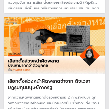
ควบคุมจัดการการเลือกตั้งและออกเสียงประชามติ ให้สุจริต
เที่ยงธรรม ซึ่งเป็นกลไกพื้นฐานของระบอบประชาธิปไตย กกต.
จึงเป็นอีกผู้เล่นสำคัญของระบอบการปกครองนี้
เลือกตั้งล่วงหน้าผิดพลาดซ้ำซาก ถึงเวลา
ปฏิรูปทุนมนุษย์ภาครัฐ
จากความผิดพลาดเลือกตั้งล่วงหน้าเมื่อ 2 ก.พ.ที่ผ่านมา ถูก
วิพากษ์วิจารณ์อย่างหนัก และมักจะเกิดขึ้น "ซ้ำซาก" ซึ่ง "กานต์