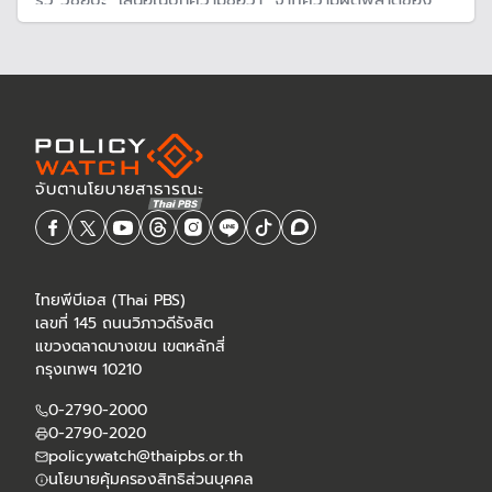
รวี วิชัยปะ" เสนอในบทความชื่อว่า "จากความผิดพลาดของ
มนุษย์ (Human error) สู่การปฏิรูปทุนมนุษย์ภาครัฐ: วาระเชิง
นโยบายเพื่อเพิ่มทักษะของประเทศ" เสนอว่าต้องพัฒนาทุน
มนุษย์ภาครัฐแก้ปัญหา
ไทยพีบีเอส (Thai PBS)
เลขที่ 145 ถนนวิภาวดีรังสิต
แขวงตลาดบางเขน เขตหลักสี่
กรุงเทพฯ 10210
0-2790-2000
0-2790-2020
policywatch@thaipbs.or.th
นโยบายคุ้มครองสิทธิส่วนบุคคล