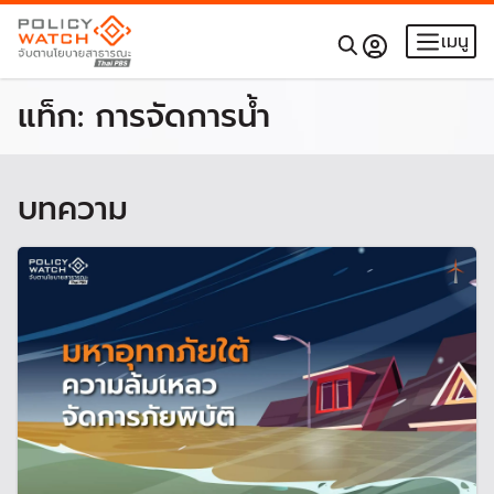
เมนู
แท็ก:
การจัดการน้ำ
บทความ