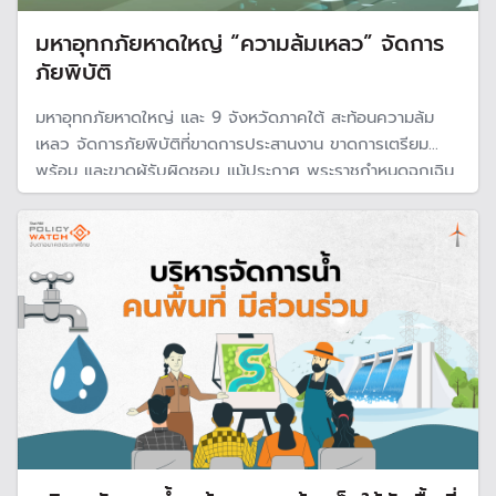
มหาอุทกภัยหาดใหญ่ “ความล้มเหลว” จัดการ
ภัยพิบัติ
มหาอุทกภัยหาดใหญ่ และ 9 จังหวัดภาคใต้ สะท้อนความล้ม
เหลว จัดการภัยพิบัติที่ขาดการประสานงาน ขาดการเตรียม
พร้อม และขาดผู้รับผิดชอบ แม้ประกาศ พระราชกำหนดฉุกเฉิน
แต่ไร้ซิงเกิลคอมมานด์ ในการสั่งการเหตุการณ์ จนนำมาสู่ความ
เสียหาย ชีวิตและ ทรัพย์สินของชาวบ้านในพื้นที่จำนวนมาก