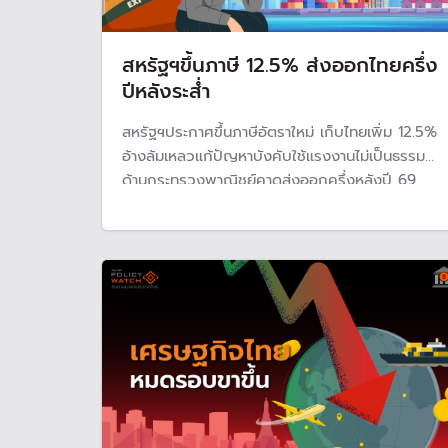
สหรัฐฯขึ้นภาษี 12.5% ส่งออกไทยครึ่ง
ปีหลังระส่ำ
สหรัฐฯประกาศขึ้นภาษีอัตราใหม่ เก็บไทยเพิ่ม 12.5%
อ้างล้มเหลวแก้ปัญหาบังคับใช้แรงงานไม่เป็นธรรม
ด้านกระทรวงพาณิชย์คาดส่งออกครึ่งหลังปี 69
แนวโน้มชะลอลง หลังการเร่งส่งออกก่อนมาตรการ
ภาษีเริ่มหมดลง แม้สินค้าอิเล็กทรอนิกส์ยังได้รับ
อานิสงส์จากวัฏจักร AI พร้อมเร่งเจรจาข้อตกลง
ART กับสหรัฐฯ หวังลดไม่แน่นอน