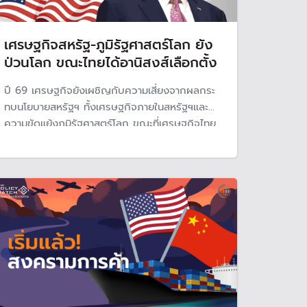
เศรษฐกิจสหรัฐ-ภูมิรัฐศาสตร์โลก ยัง
ป่วนโลก ขณะไทยได้อานิสงส์เลือกตั้ง
ปี 69 เศรษฐกิจยังเผชิญกับความเสี่ยงจากผลกระ
ทบนโยบายสหรัฐฯ ทั้งเศรษฐกิจภายในสหรัฐฯและ
ความขัดแย้งภูมิรัฐศาสตร์โลก ขณะที่เศรษฐกิจไทย
ได้แรงหนุนจากผลเลือกตั้งและการท่องเที่ยวฟื้นตัว
แมัจะเผชิญกับหนี้สาธารณะพุ่งสูงขึ้น แต่การเมืองยัง
มีความไม่แน่นอน