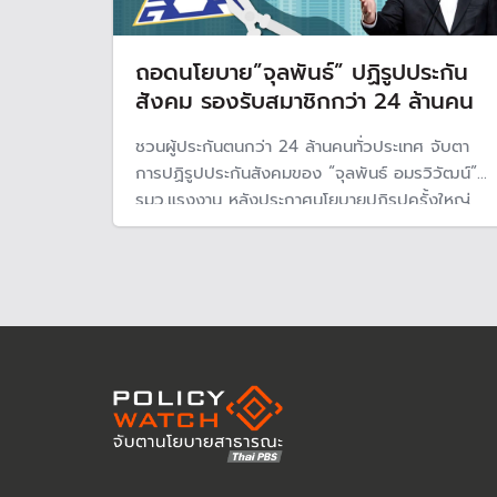
ถอดนโยบาย”จุลพันธ์” ปฏิรูปประกัน
สังคม รองรับสมาชิกกว่า 24 ล้านคน
ชวนผู้ประกันตนกว่า 24 ล้านคนทั่วประเทศ จับตา
การปฏิรูปประกันสังคมของ “จุลพันธ์ อมรวิวัฒน์”
รมว.แรงงาน หลังประกาศนโยบายปฏิรูปครั้งใหญ่
ตั้งแต่แก้กฎหมาย เพิ่มสิทธิประโยชน์ผู้ประกันตน และ
เดินหน้าสูตรบำนาญรองรับสังคมผู้สูงอายุ พร้อมปฎิ
รูปการบริหารกองทุนใหม่ ให้เป็น "อิสระ-มืออาชีพ"