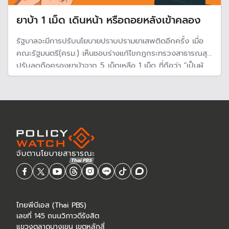
ยาบ้า 1 เม็ด เดินหน้า หรือถอยหลังเข้าคลอง
รัฐบาลจะมีการปรับนโยบายปราบปรามยาเสพติดอีกครั้ง เมื่อ
คณะรัฐมนตรี(ครม.) เห็นชอบร่างแก้ไขกฎกระทรวงสาธารณสุข
ปรับลดถือครองยาบ้าจาก 5 เม็ดเหลือ 1 เม็ด ที่ถือว่า "เป็นผู้
เสพ" แต่ผู้เชี่ยวชาญชี้นโยบายกำลังถอยหลังเข้าคลอง และไม่
สามารถแก้ปัญหาได้ อีกทั้งเสี่ยงต่อการระเมิดสิทธิมนุษยชน
ไทยพีบีเอส (Thai PBS)
เลขที่ 145 ถนนวิภาวดีรังสิต
แขวงตลาดบางเขน เขตหลักสี่