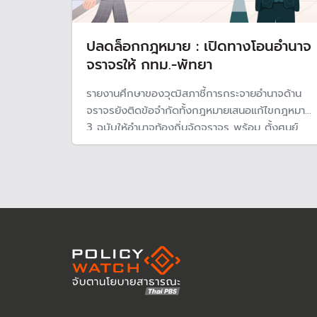
ปลดล็อกกฎหมาย : เปิดทางโอนอำนาจ
จราจรให้ กทม.-พัทยา
รายงานศึกษาของวุฒิสภาชี้การกระจายอำนาจด้าน
จราจรยังติดข้อจำกัดทั้งกฎหมายเสนอแก้ไขกฎหมาย
3 ฉบับให้อำนาจท้องถิ่นจัดจราจร พร้อม ตั้งศูนย์
บัญชาการจราจร เชื่อมข้อมูล CCTV และ E-Ticket
พร้อมผลักดันให้เมืองใหญ่มีบทบาทบริหารจัดการ
จราจรอย่างเต็มรูปแบบ