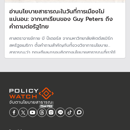
อ่านนโยบายสาธารณะในวันที่การเมืองไม่
แน่นอน: จากบทเรียนของ Guy Peters ถึง
คำถามต่อรัฐไทย
ศาสตราจารย์กาย บี ปีเตอร์ส จากมหาวิทยาลัยพิตต์สเบิร์ก
สหรัฐอเมริกา ตั้งคำถามสำคัญกับทั้งวงวิชาการนโยบาย
สาธารณะว่า ทฤษฎีและกรอบคิดทางนโยบายสาธารณะที่เราใช้
กันมาหลายสิบปีนั้น ยังอธิบายโลกการเมืองทุกวันนี้ได้ดีพอหรือ
ไม่? เพราะนโยบายเปลี่ยนเร็ว บางนโยบายสร้างมาหลาย
ทศวรรษ แต่อาจยกเลิกได้