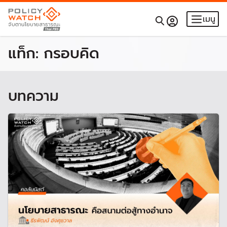
เมนู
แท็ก:
กรอบคิด
บทความ