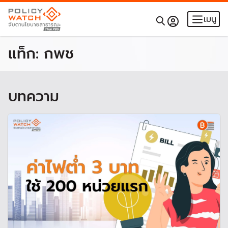
เมนู
แท็ก:
กพช
บทความ