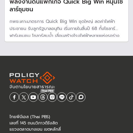
พลังงานดันแพ็กเกจ Quick Big Win หนุนโซ
ลาร์ชุมชน
กพช.เคาะมาตรการ Quick Big Win ชุดใหญ่ ลดค่าไฟฟ้า
ประชาชน รับลูกรัฐบาลอนุทิน เริ่มภายในสิ้นปี 68 ทั้งโซลาร์
ฟาร์มชุมชน โซลาร์สูบน้ำ เลื่อนสร้างโรงไฟฟ้าหลายแห่งรอร่าง
แผน PDP ฉบับใหม่ และปรับปรุงสายส่งรองรับศูนย์ Data
Center
ไทยพีบีเอส (Thai PBS)
เลขที่ 145 ถนนวิภาวดีรังสิต
แขวงตลาดบางเขน เขตหลักสี่