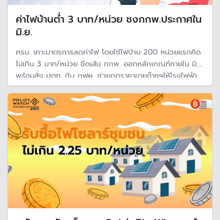
ค่าไฟบ้านต่ำ 3 บาท/หน่วย ชงกกพ.ประกาศใน
มิ.ย.
ครม. เคาะมาตรการลดค่าไฟ โดยใช้ไฟบ้าน 200 หน่วยแรกคิด
ไม่เกิน 3 บาท/หน่วย ขีดเส้น กกพ. ออกหลักเกณฑ์ภายใน มิ.ย.
พร้อมสั่ง ปตท. กับ กฟผ. ช่วยกดราคาขายก๊าซฯให้โรงไฟฟ้า
เพื่อพยุงค่าไฟ พ.ค.-ส.ค. และให้เก็บคืนปี 70