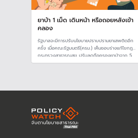
ยาบ้า 1 เม็ด เดินหน้า หรือถอยหลังเข้า
คลอง
รัฐบาลจะมีการปรับนโยบายปราบปรามยาเสพติดอีก
ครั้ง เมื่อคณะรัฐมนตรี(ครม.) เห็นชอบร่างแก้ไขกฎ
กระทรวงสาธารณสุข ปรับลดถือครองยาบ้าจาก 5
เม็ดเหลือ 1 เม็ด ที่ถือว่า "เป็นผู้เสพ" แต่ผู้เชี่ยวชาญ
ชี้นโยบายกำลังถอยหลังเข้าคลอง และไม่สามารถแก้
ปัญหาได้ อีกทั้งเสี่ยงต่อการระเมิดสิทธิมนุษยชน