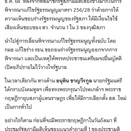
ธ.ค. 68 หลังจากที่สมาชิกรัฐสภามีมติเสียงข้างมากในการ
พิจารณาแก้ไขรัฐธรรมนูญมาตรา 256/28 ว่าด้วยการให้
ความเห็นชอบร่างรัฐธรรมนูญของรัฐสภา ให้มีเงื่อนไขใช้
เสียงเห็นชอบของ สว. จำนวน 1 ใน 3 ของวุฒิสภา
นำไปสู่การเลื่อนพิจารณาแก้ไขรัฐธรรมนูญทั้งฉบับ โดย
กมธ.แก้ไขร่าง รธน.ขอถอนร่างรัฐธรรมนูญออกจากการ
พิจารณา และเป็นเหตุให้พรรคประชาชนเตรียมจะยื่นญัตติ
เปิดอภิปรายไม่ไว้วางใจรัฐบาล
ในเวลาเดียวกัน ทางด้าน
อนุทิน ชาญวีรกูล
นายกรัฐมนตรี
ได้กราบบังคมทูลฯ เพื่อทรงพระกรุณาโปรดเกล้าฯ พระราช
กฤษฎีกายุบสภาผู้แทนราษฎร เพื่อให้มีการเลือกตั้ง สส. ใหม่
เป็นการทั่วไป
อย่างไรก็ตาม ก่อนที่จะมีพระราชกฤษฎีกาในวันถัดมา ที่
ประชุมรัฐสภามีมติเห็นชอบแนวคำถามที่ 1 ของประชามติ