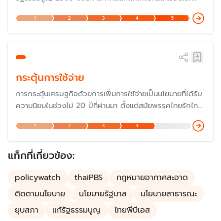
แตกต่างไปจากรัฐธรรมนูญก่อนหน้านั้น แม้ว่าจะมีเจตนารมณ์
1
2
3
4
5
เพื่อให้มีวุฒิสมาชิกที่มีความรู้ความสามารถอย่างแท้จริง แต่ก็
ถูกวิพากษ์วิจารณ์ค่อนข้างมากในเรื่องของกฏกติกาในการ
เลือกตั้ง เพราะเป็นการเลือกโดยผู้สมัคร
กระตุ้นการใช้จ่าย
การกระตุ้นเศรษฐกิจด้วยการเพิ่มการใช้จ่ายเป็นนโยบายที่ได้รับ
ความนิยมในช่วงไม่ 20 ปีที่ผ่านมา ตั้งแต่สมัยพรรคไทยรักไทย
แม้ว่าจะถูกวิพากษ์วิจารณ์ในเรื่องความสมเหตุสมผล ที่ผ่านมา
1
2
3
4
รัฐบาลอาจกระตุ้นด้วยมาตรการ "ลดหย่อนภาษี" "แจกเงินเข้า
บัญโดยตรง" หรือ ออกเงินให้บางส่วน เช่น "คนละครึ่ง"
แท็กที่เกี่ยวข้อง:
policywatch
thaiPBS
กฎหมายอากาศสะอาด
ติดตามนโยบาย
นโยบายรัฐบาล
นโยบายสาธารณะ
ยุบสภา
แก้รัฐธรรมนูญ
ไทยพีบีเอส