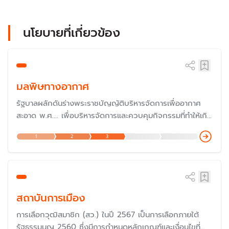
นโยบายที่เกี่ยวข้อง
มลพิษทางอากาศ
รัฐบาลผลักดันร่างพระราชบัญญัติบริหารจัดการเพื่ออากาศ
สะอาด พ.ศ.... เพื่อบริหารจัดการและควบคุมกิจกรรมที่ทำให้เกิด
มลพิษทางอากาศในทุกมิติ โดยเฉพาะปัญหาฝุ่น PM 2.5 ไฟป่า
1
2
3
ที่กระทบต่อสุขภาพคนไทย โดยมีการเสนอถึง 7 ร่างให้สภาผู้
แทนราษฎรพิจารณา
สถาบันการเมือง
การเลือกวุฒิสมาชิก (สว.) ในปี 2567 เป็นการเลือกภายใต้
รัฐธรรมนูญ 2560 ซึ่งมีการกำหนดหลักเกณฑ์และเงื่อนไขที่